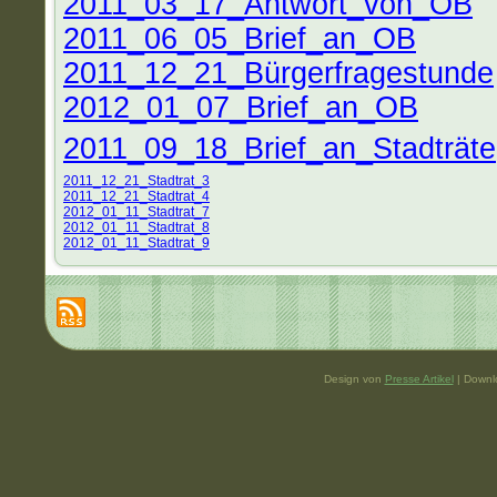
2011_03_17_Antwort_von_OB
2011_06_05_Brief_an_OB
2011_12_21_Bürgerfragestunde
2012_01_07_Brief_an_OB
2011_09_18_Brief_an_Stadträte
2011_12_21_Stadtrat_3
2011_12_21_Stadtrat_4
2012_01_11_Stadtrat_7
2012_01_11_Stadtrat_8
2012_01_11_Stadtrat_9
Design von
Presse Artikel
| Downl