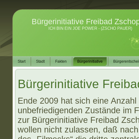
Bürgerinitiative Freibad Zscho
ICH BIN EIN JOE POWER - (ZSCHO PAUER)
Start
Stadt
Fakten
Bürgerinitiative
Bürgerentsche
Bürgerinitiative Frei
Ende 2009 hat sich eine Anzahl
unbefriedigenden Zustände im F
zur Bürgerinitiative Freibad Z
wollen nicht zulassen, daß nac