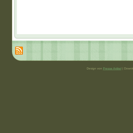
Design von
Presse Artikel
| Downl