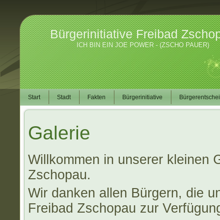
Bürgerinitiative Freibad Zscho
ICH BIN EIN JOE POWER - (ZSCHO PAUER)
Start
Stadt
Fakten
Bürgerinitiative
Bürgerentsche
Galerie
Willkommen in unserer kleinen G
Zschopau.
Wir danken allen Bürgern, die u
Freibad Zschopau zur Verfügung