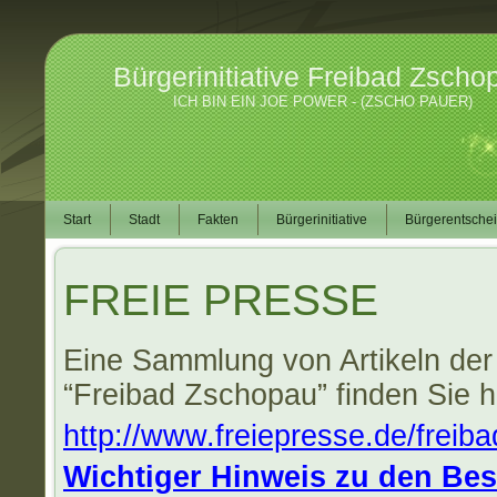
Bürgerinitiative Freibad Zscho
ICH BIN EIN JOE POWER - (ZSCHO PAUER)
Start
Stadt
Fakten
Bürgerinitiative
Bürgerentsche
FREIE PRESSE
Eine Sammlung von Artikeln 
“Freibad Zschopau” finden Sie h
http://www.freiepresse.de/frei
Wichtiger Hinweis zu den Be